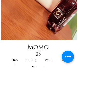
Momo
25
T165
B89 (F)
W56
H87
Reine
AV