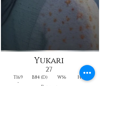
Yukari
27
T169
B84 (D)
W56
H87
Reine
Elevator girl