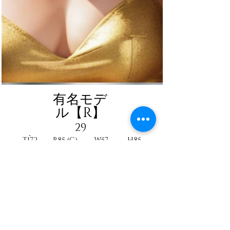
有名モデ
ル【R】
29
T172
B85 (C)
W57
H85
ASK
Model