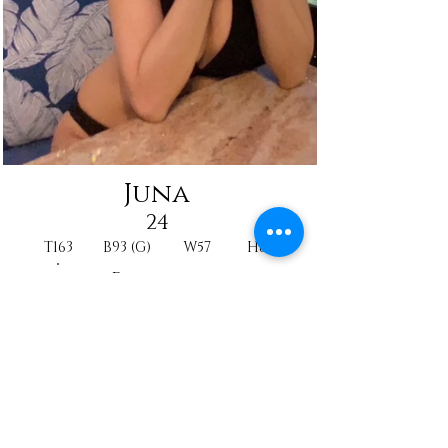
Juna
24
T163
B93 (G)
W57
H88
Princesse
Influencer