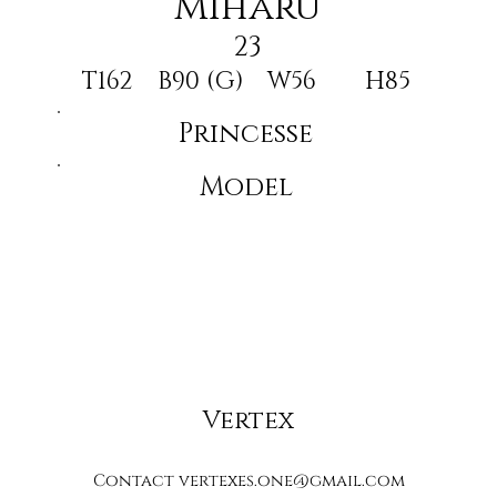
Miharu
23
T162
B90 (G)
W56
H85
Princesse
Model
Vertex
Contact
vertexes.one@gmail.com