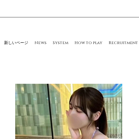
新しいページ
News
System
How to play
Recruitment