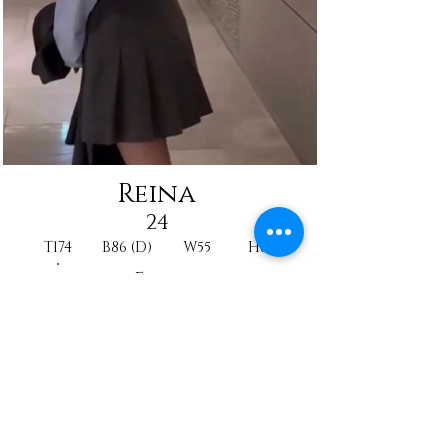
Reina
24
T174
B86 (D)
W55
H85
Fille
University student