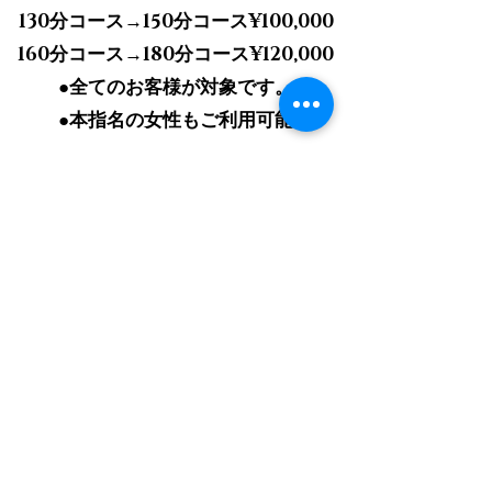
130分コース→150分コース¥100,000
160分コース→180分コース¥120,000
●全てのお客様が対象です。
●本指名の女性もご利用可能
『午後のVertex』。
夜とはまた一味違う、夢見心地な非日常
を味わっていただけることをお約束いた
します。
※領収書をご希望の方は、ご予約時にお
伝えお願いいたします。
公式LINEはこちらをクリック